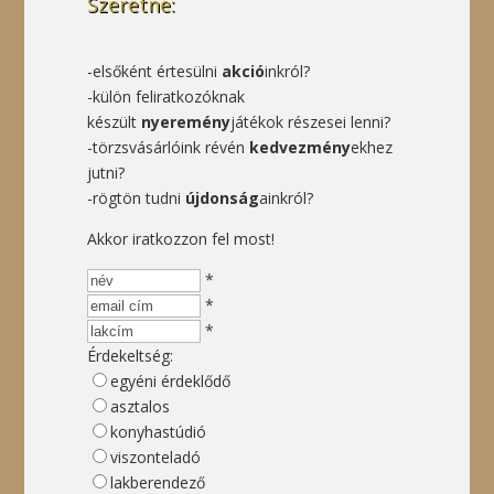
Szeretne:
-elsőként értesülni
akció
inkról?
-külön feliratkozóknak
készült
nyeremény
játékok részesei lenni?
-törzsvásárlóink révén
kedvezmény
ekhez
jutni?
-rögtön tudni
újdonság
ainkról?
Akkor iratkozzon fel most!
*
*
*
Érdekeltség:
egyéni érdeklődő
asztalos
konyhastúdió
viszonteladó
lakberendező