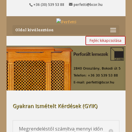
+36 (30) 539 53 88
perfetti@bcor.hu
Oldal kiválasztása
Fejléc kikapcsolása
Gyakran Ismételt Kérdések (GYIK)
Megrendeléstől számítva mennyi időn