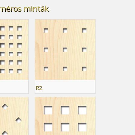
rnéros minták
R2