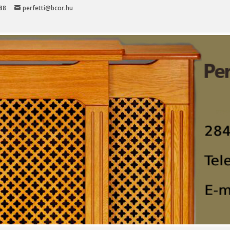
 88
perfetti@bcor.hu