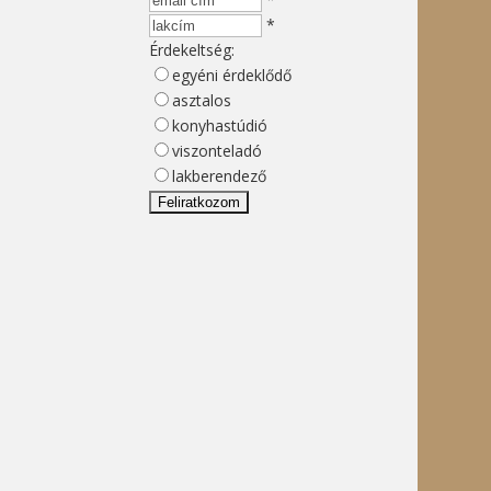
*
Érdekeltség:
egyéni érdeklődő
asztalos
konyhastúdió
viszonteladó
lakberendező