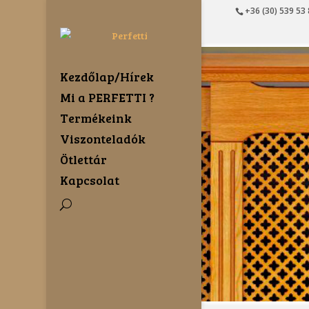
+36 (30) 539 53
Kezdőlap/Hírek
Mi a PERFETTI ?
Termékeink
Viszonteladók
Ötlettár
Kapcsolat