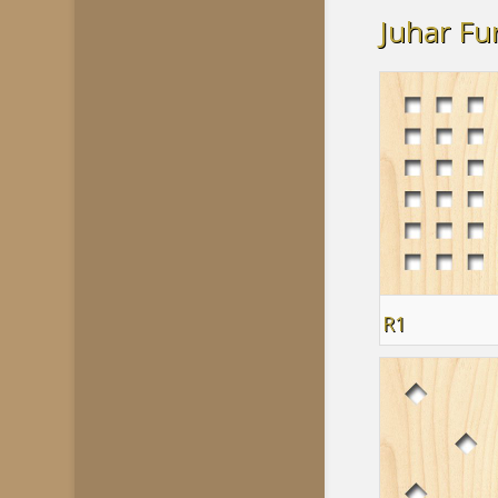
Juhar Fu
R1