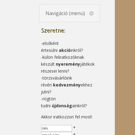
Navi­gá­ció (menü)
Szeretne:
-elsőként
értesülni
akció
inkról?
-külön feliratkozóknak
készült
nyeremény
játékok
részesei lenni?
-törzsvásárlóink
révén
kedvezmény
ekhez
jutni?
-rögtön
tudni
újdonság
ainkról?
Akkor iratkozzon fel most!
*
*