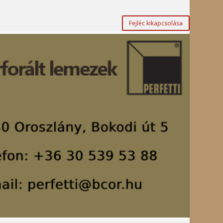
Fejléc kikapcsolása