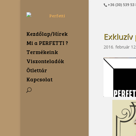
+36 (30) 539 53
Kezdőlap/Hírek
Exkluzív
Mi a PERFETTI ?
2016. február 12
Termékeink
Viszonteladók
Ötlettár
Kapcsolat