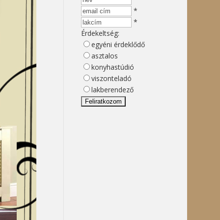
*
*
Érdekeltség:
egyéni érdeklődő
asztalos
konyhastúdió
viszonteladó
lakberendező