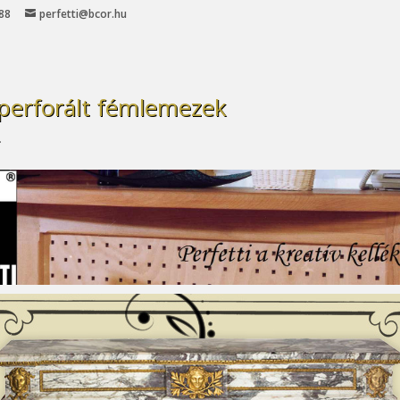
 88
perfetti@bcor.hu
 perforált fémlemezek
.