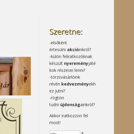
Szeretne:
-elsőként
értesülni
akció
inkról?
-külön feliratkozóknak
készült
nyeremény
játé
kok részesei lenni?
-törzsvásárlóink
révén
kedvezmény
ekh
ez jutni?
-rögtön
tudni
újdonság
ainkról?
Akkor iratkozzon fel
most!
*